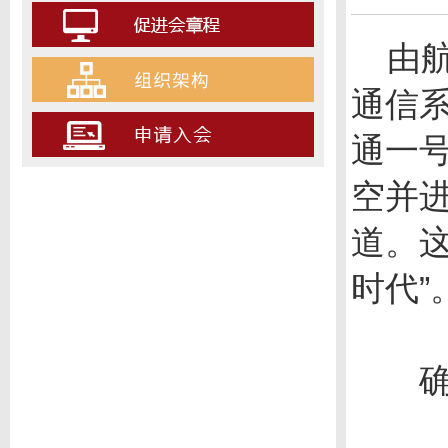
由航
通信
通一号
空并
道。
时代”
确保