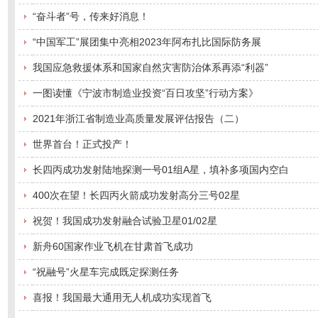
“奋斗者”号，传来好消息！
“中国军工”展团集中亮相2023年阿布扎比国际防务展
我国应急救援体系和国家自然灾害防治体系再添“利器”
一图读懂《宁波市制造业投资“百日攻坚”行动方案》
2021年浙江省制造业高质量发展评估报告（二）
世界首台！正式投产！
长四丙成功发射陆地探测一号01组A星，填补多项国内空白
400次在望！长四丙火箭成功发射高分三号02星
祝贺！我国成功发射融合试验卫星01/02星
新舟60国家作业飞机在甘肃首飞成功
“祝融号”火星车完成既定探测任务​
喜报！我国最大通用无人机成功实现首飞