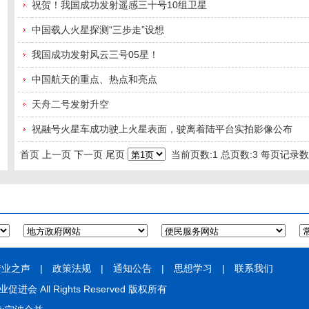
祝贺！我国成功发射遥感三十号10组卫星
中国载人火星探测“三步走”设想
我国成功发射风云三号05星！
中国航天的重点、热点和亮点
天舟二号发射升空
祝融号火星车成功驶上火星表面，驶离着陆平台实拍影像公布
首页
上一页
下一页
尾页
当前页数:
1
总页数:
3
每页记录数
产业之声
|
政策法规
|
通知公告
|
思想学习
|
联系我们
业促进会 All Rights Reserved 版权所有