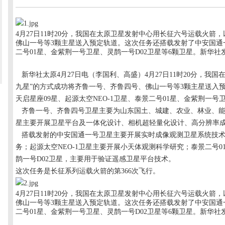
4月27日11时20分，我国在太原卫星发射中心用长征六号运载火箭
佛山一号等3颗主星送入预定轨道。这次任务还搭载发射了中安国通一
二号01星、金紫荆一号卫星、灵鹊一号D02卫星等6颗卫星。新华社
新华社太原
4月27日电（李国利、高盛）4月27日11时20分，
九星”的方式成功将齐鲁一号、齐鲁四号、佛山一号等3颗主星送入
天启星座09星、起源太空NEO-1卫星、泰景二号01星、金紫荆一号
齐鲁一号、齐鲁四号卫星主要为山东国土、城建、农业、林业、能
星主要开展卫星平台及一体化设计、相机超轻量化设计、高分辨率
搭载发射的中安国通一号卫星主要开展实时成像观测卫星系统技术
务；起源太空NEO-1卫星主要开展小天体观测科学研究；泰景二号
鹊一号D02卫星，主要用于验证遥感卫星平台技术。
这次任务是长征系列运载火箭的第
366次飞行。
4月27日11时20分，我国在太原卫星发射中心用长征六号运载火箭
佛山一号等3颗主星送入预定轨道。这次任务还搭载发射了中安国通一
二号01星、金紫荆一号卫星、灵鹊一号D02卫星等6颗卫星。新华社