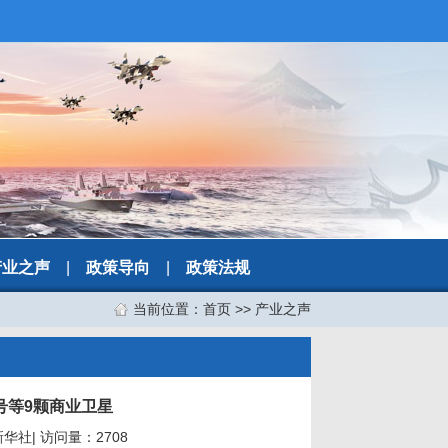
产业之声
|
政策导向
|
政策法规
当前位置：
首页
>>
产业之声
号等9颗商业卫星
新华社| 访问量：2708