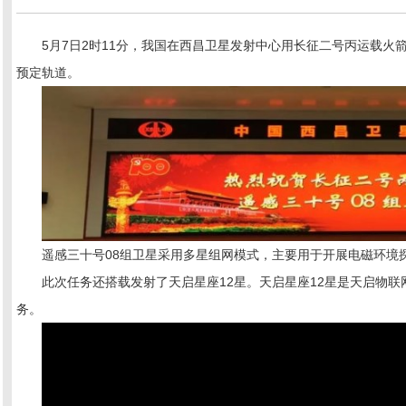
5
月
7
日
2
时
11
分，我国在西昌卫星发射中心用长征二号丙运载火
预定轨道。
遥感三十号
08
组卫星采用多星组网模式，主要用于开展电磁环境
此次任务还搭载发射了天启星座
12
星。天启星座
12
星是天启物联
务。