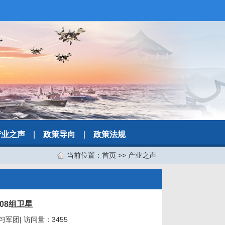
产业之声
|
政策导向
|
政策法规
当前位置：
首页
>>
产业之声
08组卫星
学习军团| 访问量：3455