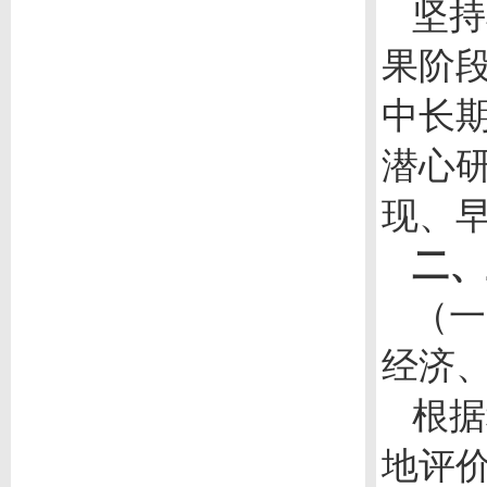
坚持
果阶
中长
潜心
现、
二、
（一
经济
根据
地评